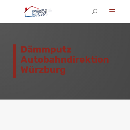
Dämmputz
Autobahndirektion
Würzburg