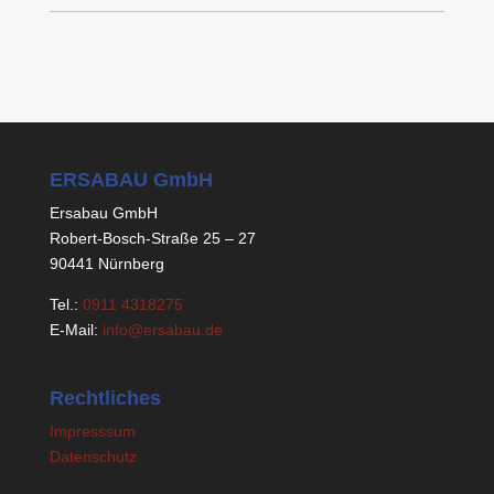
ERSABAU GmbH
Ersabau GmbH
Robert-Bosch-Straße 25 – 27
90441 Nürnberg
Tel.:
0911 4318275
E-Mail:
info@ersabau.de
Rechtliches
Impresssum
Datenschutz